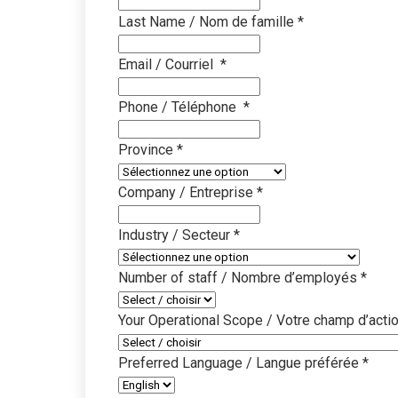
Last Name / Nom de famille
*
Éducation
Programmes
Email / Courriel
*
environneme
plus sûrs
Phone / Téléphone
*
Gestion im
Province
*
Nettoyage mu
systèmes s
Company / Entreprise
*
Bureau et
Industry / Secteur
*
Solutions d
espaces pub
Number of staff / Nombre d’employés
*
Voyage et 
Your Operational Scope / Votre champ d’acti
Nettoyage pl
les dépôts e
Preferred Language / Langue préférée
*
Industrie e