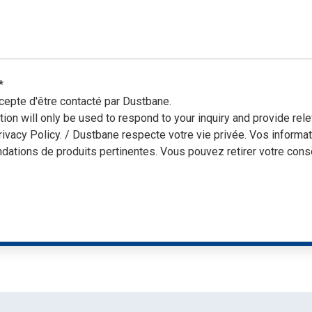
tensif avec des produits à impact
Démonstrations, tutoriels, déballages
d’équipement et plus encore!
*
cepte d'être contacté par Dustbane.
tion will only be used to respond to your inquiry and provide r
rivacy Policy. / Dustbane respecte votre vie privée. Vos informa
ations de produits pertinentes. Vous pouvez retirer votre cons