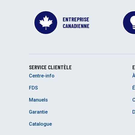
ENTREPRISE
CANADIENNE
SERVICE CLIENTÈLE
E
Centre-info
À
FDS
É
Manuels
C
Garantie
D
Catalogue