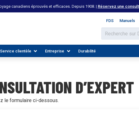
yage canadiens éprouvés et efficaces. Depuis 1908. |
Réservez une consulta
FDS
Manuels
Service clientèle
Entreprise
Durabilité
NSULTATION D’EXPERT
z le formulaire ci-dessous.
 LES INDUSTRIES
DÉCOUVREZ LES RESSOURCES
REJOIGNEZ NOTRE ÉQUIPE