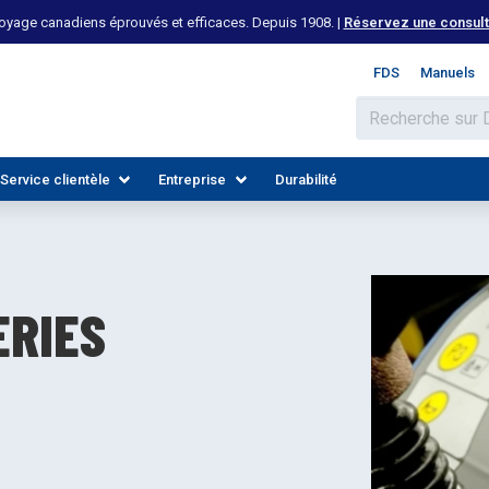
yage canadiens éprouvés et efficaces. Depuis 1908. |
Réservez une consulta
FDS
Manuels
Service clientèle
Entreprise
Durabilité
ERIES
 LES INDUSTRIES
DÉCOUVREZ LES RESSOURCES
REJOIGNEZ NOTRE ÉQUIPE