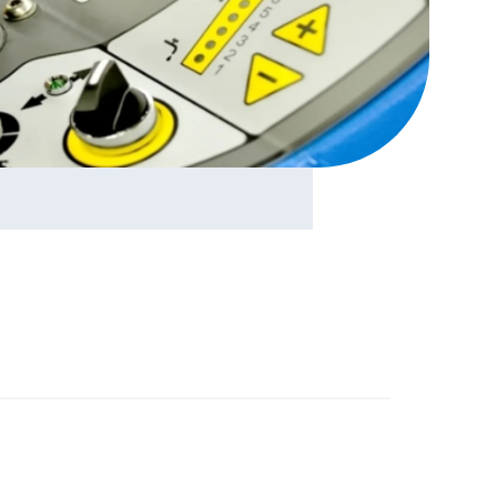
mercial
ienne
nées