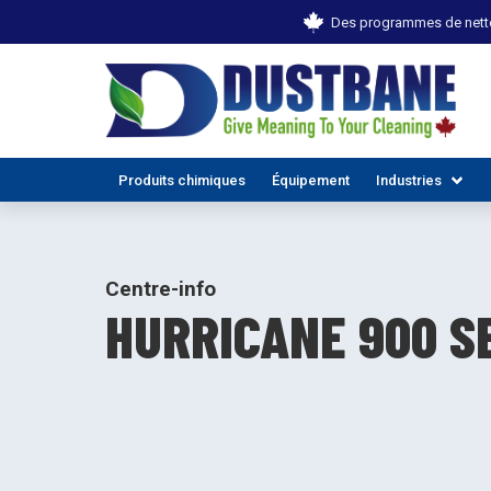
Des programmes de netto
Produits chimiques
Équipement
Industries
Centre-info
HURRICANE 900 S
TOUTES