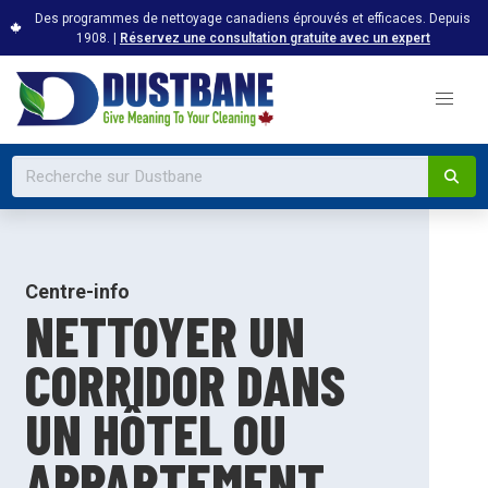
Des programmes de nettoyage canadiens éprouvés et efficaces. Depuis
1908. |
Réservez une consultation gratuite avec un expert
Centre-info
NETTOYER UN
CORRIDOR DANS
UN HÔTEL OU
APPARTEMENT