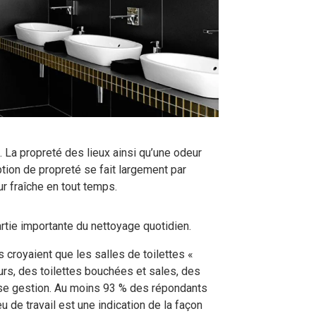
tensif avec des produits à impact
Démonstrations, tutoriels, déballages
d’équipement et plus encore!
. La propreté des lieux ainsi qu’une odeur
tion de propreté se fait largement par
ur fraîche en tout temps.
artie importante du nettoyage quotidien.
 croyaient que les salles de toilettes «
s, des toilettes bouchées et sales, des
se gestion. Au moins 93 % des répondants
eu de travail est une indication de la façon