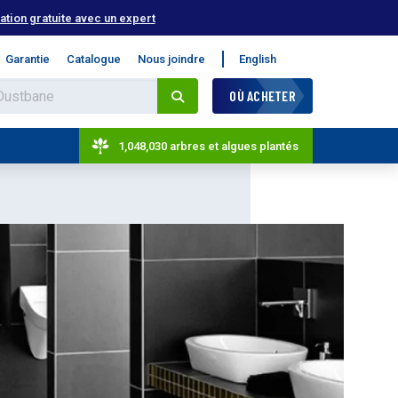
tion gratuite avec un expert
Garantie
Catalogue
Nous joindre
English
OÙ ACHETER
1,048,030 arbres et algues plantés