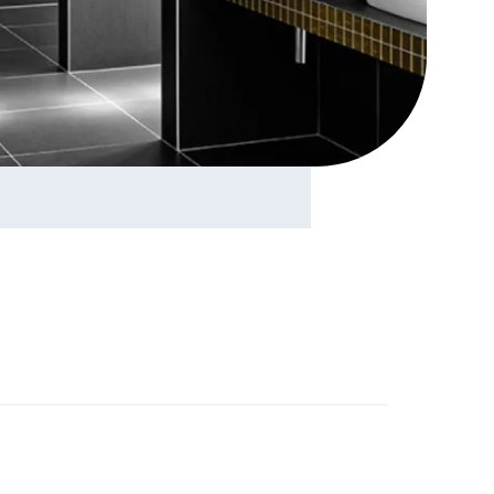
mercial
ienne
nées