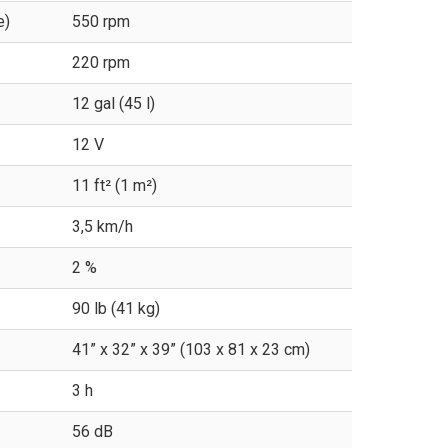
e)
550 rpm
220 rpm
12 gal (45 l)
12 V
11 ft² (1 m²)
3,5 km/h
2 %
90 lb (41 kg)
41” x 32” x 39” (103 x 81 x 23 cm)
3 h
56 dB