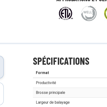
tensif avec des produits à impact
Démonstrations, tutoriels, déballages
d’équipement et plus encore!
SPÉCIFICATIONS
Format
Productivité
Brosse principale
Largeur de balayage