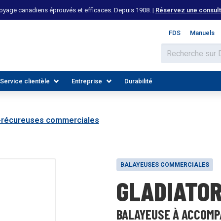
yage canadiens éprouvés et efficaces. Depuis 1908. |
Réservez une consulta
FDS
Manuels
Service clientèle
Entreprise
Durabilité
o-récureuses commerciales
BALAYEUSES COMMERCIALES
GLADIATOR
 LES INDUSTRIES
DÉCOUVREZ LES RESSOURCES
REJOIGNEZ NOTRE ÉQUIPE
BALAYEUSE À ACCOMP