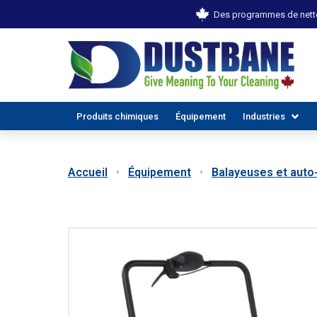
Des programmes de netto
Produits chimiques
Équipement
Industries
Accueil
Équipement
Balayeuses et aut
TOUTES