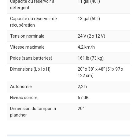
Capacité du réservoir à
11 gal (40 l)
détergent
Capacité du réservoir de
13 gal (50 l)
récupération
Tension nominale
24 V (2 x 12 V)
Vitesse maximale
4,2 km/h
Poids (sans batteries)
161 lb (73 kg)
Dimensions (L x l x H)
20” x 38” x 48” (51x 97 x
122 cm)
Autonomie
2,2 h
Niveau sonore
67 dB
Dimension du tampon à
20"
plancher