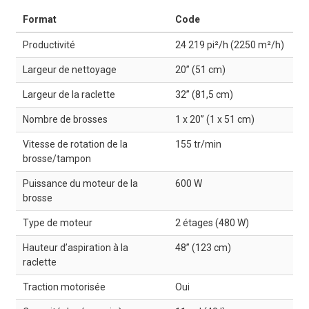
Format
Code
Productivité
24 219 pi²/h (2250 m²/h)
Largeur de nettoyage
20” (51 cm)
Largeur de la raclette
32” (81,5 cm)
Nombre de brosses
1 x 20” (1 x 51 cm)
Vitesse de rotation de la
155 tr/min
brosse/tampon
Puissance du moteur de la
600 W
brosse
Type de moteur
2 étages (480 W)
Hauteur d’aspiration à la
48” (123 cm)
raclette
Traction motorisée
Oui