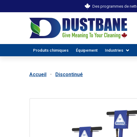
Des programmes de netto
Produits chimiques
Équipement
Industries
Accueil
Discontinué
TOUTES