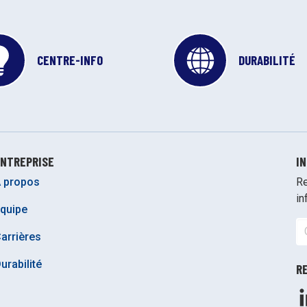
CENTRE-INFO
DURABILITÉ
NTREPRISE
I
 propos
Re
in
quipe
arrières
urabilité
R