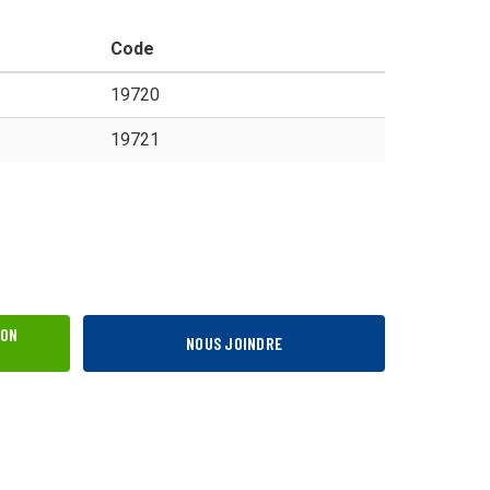
Code
mercial
19720
19721
ienne
ION
NOUS JOINDRE
nées