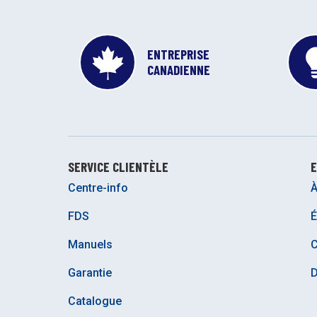
ENTREPRISE
CANADIENNE
SERVICE CLIENTÈLE
E
Centre-info
À
FDS
É
Manuels
C
Garantie
D
Catalogue