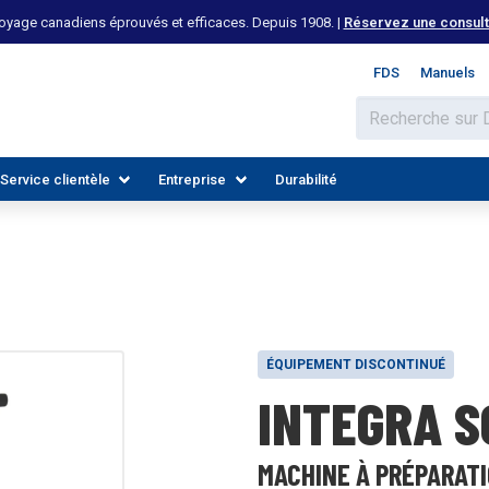
yage canadiens éprouvés et efficaces. Depuis 1908. |
Réservez une consulta
FDS
Manuels
Service clientèle
Entreprise
Durabilité
ÉQUIPEMENT DISCONTINUÉ
INTEGRA 
 LES INDUSTRIES
DÉCOUVREZ LES RESSOURCES
REJOIGNEZ NOTRE ÉQUIPE
MACHINE À PRÉPARAT