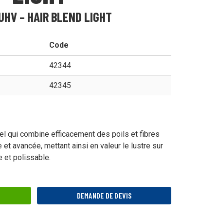
HV – HAIR BLEND LIGHT
mercial
Code
42344
42345
ienne
l qui combine efficacement des poils et fibres
 et avancée, mettant ainsi en valeur le lustre sur
nées
e et polissable.
DEMANDE DE DEVIS