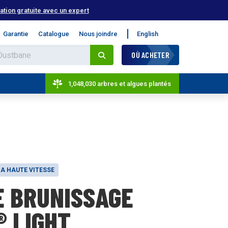
tion gratuite avec un expert
Garantie
Catalogue
Nous joindre
English
OÙ ACHETER
1,048,030 arbres et algues plantés
A HAUTE VITESSE
E BRUNISSAGE
 LIGHT