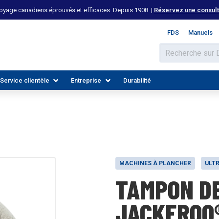
yage canadiens éprouvés et efficaces. Depuis 1908. |
Réservez une consulta
FDS
Manuels
Service clientèle
Entreprise
Durabilité
MACHINES À PLANCHER
ULTR
TAMPON D
 LES INDUSTRIES
DÉCOUVREZ LES RESSOURCES
REJOIGNEZ NOTRE ÉQUIPE
JACKEROO®