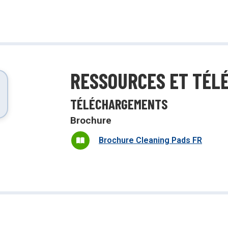
tensif avec des produits à impact
Démonstrations, tutoriels, déballages
d’équipement et plus encore!
RESSOURCES ET TÉL
TÉLÉCHARGEMENTS
Brochure
Brochure Cleaning Pads FR