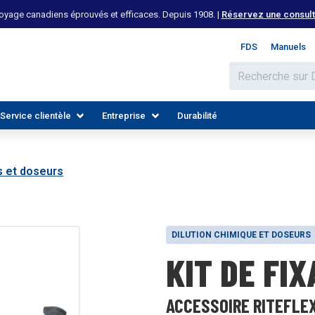
yage canadiens éprouvés et efficaces. Depuis 1908. |
Réservez une consulta
FDS
Manuels
Service clientèle
Entreprise
Durabilité
s et doseurs
DILUTION CHIMIQUE ET DOSEURS
KIT DE FI
 LES INDUSTRIES
DÉCOUVREZ LES RESSOURCES
REJOIGNEZ NOTRE ÉQUIPE
ACCESSOIRE RITEFLE