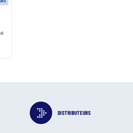
URS
xé
DISTRIBUTEURS