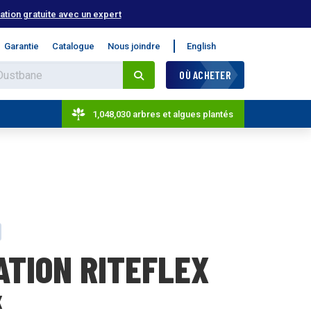
tion gratuite avec un expert
Garantie
Catalogue
Nous joindre
English
OÙ ACHETER
1,048,030 arbres et algues plantés
XATION RITEFLEX
X