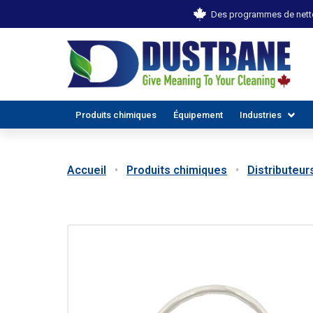
Des programmes de netto
Produits chimiques
Équipement
Industries
Accueil
Produits chimiques
Distributeur
TOUTES