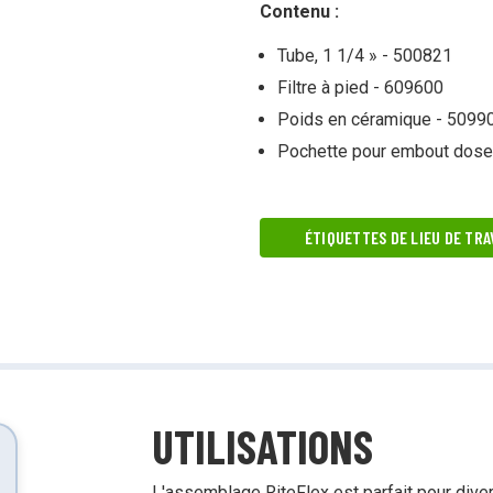
Contenu :
tensif avec des produits à impact
Démonstrations, tutoriels, déballages
d’équipement et plus encore!
Tube, 1 1/4 » - 500821
Filtre à pied - 609600
Poids en céramique - 5099
Pochette pour embout dose
ÉTIQUETTES DE LIEU DE TRA
UTILISATIONS
L'assemblage RiteFlex est parfait pour div