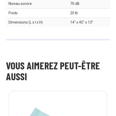
Niveau sonore
70 dB
Poids
20 lb
Dimensions (L x l x H)
14" x 45" x 13"
VOUS AIMEREZ PEUT-ÊTRE
AUSSI