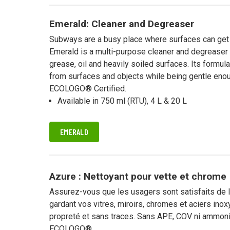
Nettoyage in
réduit
Emerald: Cleaner and Degreaser
Subways are a busy place where surfaces can get d
Emerald is a multi-purpose cleaner and degreaser 
grease, oil and heavily soiled surfaces. Its formu
from surfaces and objects while being gentle enou
ECOLOGO® Certified.
Available in 750 ml (RTU), 4 L & 20 L
EMERALD
Azure : Nettoyant pour vette et chrome
Assurez-vous que les usagers sont satisfaits de l
gardant vos vitres, miroirs, chromes et aciers ino
propreté et sans traces. Sans APE, COV ni ammoni
ECOLOGO®.