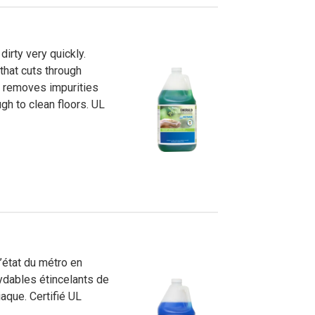
tensif avec des produits à impact
Démonstrations, tutoriels, déballages
d’équipement et plus encore!
irty very quickly.
that cuts through
la removes impurities
gh to clean floors. UL
’état du métro en
xydables étincelants de
aque. Certifié UL