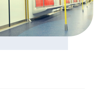
mercial
ienne
nées