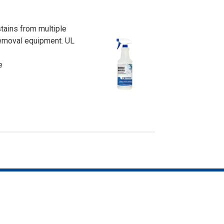
stains from multiple
 removal equipment. UL
e