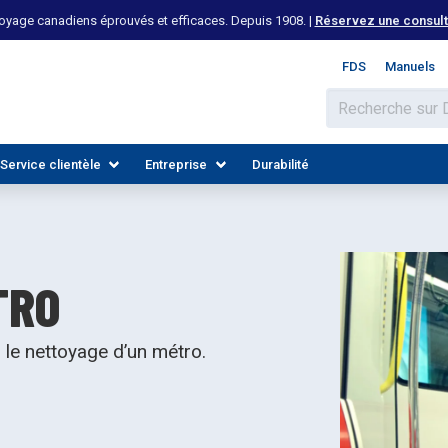
yage canadiens éprouvés et efficaces. Depuis 1908. |
Réservez une consulta
FDS
Manuels
Service clientèle
Entreprise
Durabilité
TRO
le nettoyage d’un métro.
 LES INDUSTRIES
DÉCOUVREZ LES RESSOURCES
REJOIGNEZ NOTRE ÉQUIPE