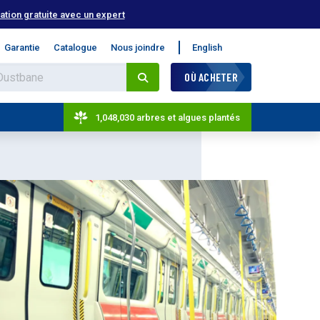
tion gratuite avec un expert
Garantie
Catalogue
Nous joindre
English
OÙ ACHETER
1,048,030 arbres et algues plantés