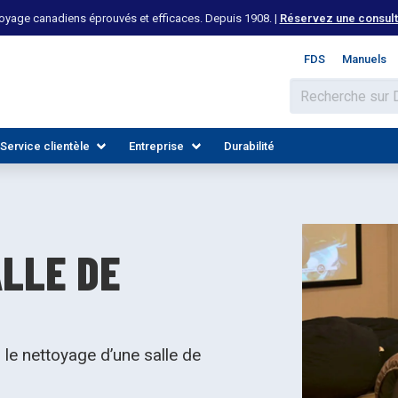
yage canadiens éprouvés et efficaces. Depuis 1908. |
Réservez une consulta
FDS
Manuels
Service clientèle
Entreprise
Durabilité
LLE DE
le nettoyage d’une salle de
 LES INDUSTRIES
DÉCOUVREZ LES RESSOURCES
REJOIGNEZ NOTRE ÉQUIPE