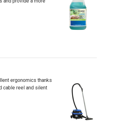
ts and provide a more
ellent ergonomics thanks
d cable reel and silent