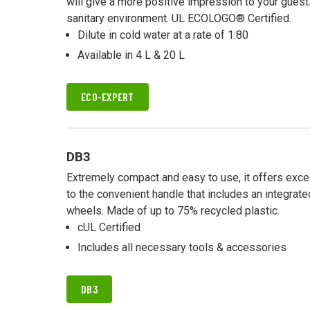
will give a more positive impression to your gues
sanitary environment. UL ECOLOGO® Certified.
Dilute in cold water at a rate of 1:80
Available in 4 L & 20 L
ECO-EXPERT
DB3
Extremely compact and easy to use, it offers exc
to the convenient handle that includes an integrate
wheels. Made of up to 75% recycled plastic.
cUL Certified
Includes all necessary tools & accessories
DB3