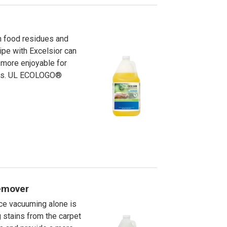
tensif avec des produits à impact
Démonstrations, tutoriels, déballages
d’équipement et plus encore!
th food residues and
ipe with Excelsior can
t more enjoyable for
ees. UL ECOLOGO®
Remover
nce vacuuming alone is
 stains from the carpet