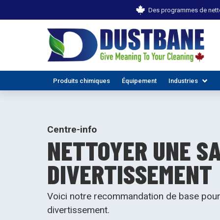
Des programmes de netto
Produits chimiques
Équipement
Industries
Centre-info
NETTOYER UNE SA
DIVERTISSEMENT
Voici notre recommandation de base pour 
TOUTES
divertissement.