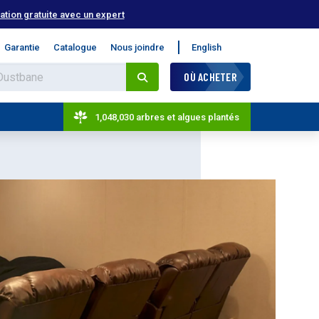
tion gratuite avec un expert
Garantie
Catalogue
Nous joindre
English
OÙ ACHETER
1,048,030 arbres et algues plantés