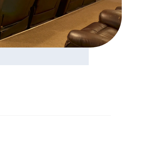
mercial
ienne
nées