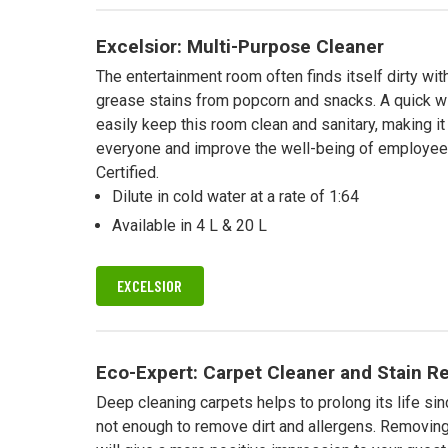
Nettoyage in
réduit
Excelsior: Multi-Purpose Cleaner
The entertainment room often finds itself dirty wi
grease stains from popcorn and snacks. A quick w
easily keep this room clean and sanitary, making i
everyone and improve the well-being of employ
Certified.
Dilute in cold water at a rate of 1:64
Available in 4 L & 20 L
EXCELSIOR
Eco-Expert: Carpet Cleaner and Stain 
Deep cleaning carpets helps to prolong its life si
not enough to remove dirt and allergens. Removing