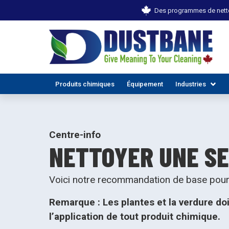
Des programmes de netto
Produits chimiques
Équipement
Industries
Centre-info
NETTOYER UNE S
Voici notre recommandation de base pour 
Remarque : Les plantes et la verdure do
TOUTES
l’application de tout produit chimique.