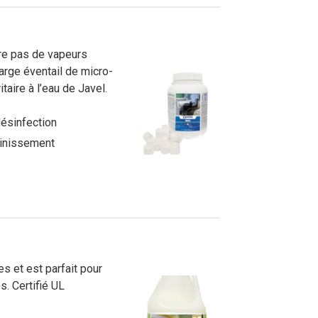
tensif avec des produits à impact
Démonstrations, tutoriels, déballages
d’équipement et plus encore!
re pas de vapeurs
large éventail de micro-
taire à l’eau de Javel.
désinfection
ainissement
s et est parfait pour
s. Certifié UL