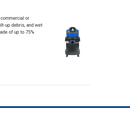
f commercial or
uilt-up debris, and wet
 Made of up to 75%