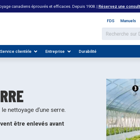
yage canadiens éprouvés et efficaces. Depuis 1908. |
Réservez une consulta
FDS
Manuels
Service clientèle
Entreprise
Durabilité
ERRE
le nettoyage d’une serre.
ivent être enlevés avant
 LES INDUSTRIES
DÉCOUVREZ LES RESSOURCES
REJOIGNEZ NOTRE ÉQUIPE