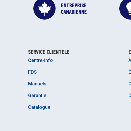
ENTREPRISE
CANADIENNE
SERVICE CLIENTÈLE
E
Centre-info
À
FDS
É
Manuels
C
Garantie
D
Catalogue