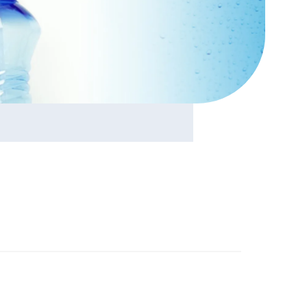
mercial
ienne
nées