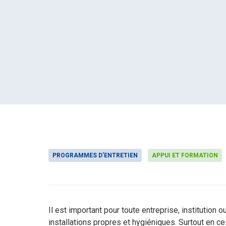
Éducation
Programmes
environneme
plus sûrs
Gestion im
Nettoyage mu
systèmes s
Bureau et
Solutions d
espaces pub
PROGRAMMES D’ENTRETIEN
APPUI ET FORMATION
Voyage et 
Nettoyage pl
les dépôts e
Il est important pour toute entreprise, institutio
Industrie e
installations propres et hygiéniques. Surtout en c