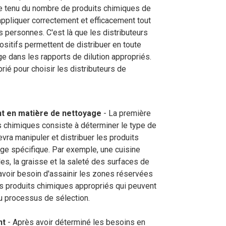
tensif avec des produits à impact
Démonstrations, tutoriels, déballages
te tenu du nombre de produits chimiques de
d’équipement et plus encore!
s appliquer correctement et efficacement tout
s personnes. C'est là que les distributeurs
ositifs permettent de distribuer en toute
ge dans les rapports de dilution appropriés.
rié pour choisir les distributeurs de
nt en matière de nettoyage
- La première
ts chimiques consiste à déterminer le type de
vra manipuler et distribuer les produits
age spécifique. Par exemple, une cuisine
es, la graisse et la saleté des surfaces de
avoir besoin d'assainir les zones réservées
s produits chimiques appropriés qui peuvent
du processus de sélection.
nt
- Après avoir déterminé les besoins en