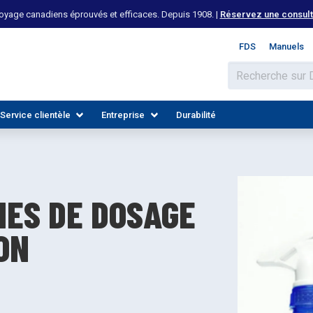
yage canadiens éprouvés et efficaces. Depuis 1908. |
Réservez une consulta
FDS
Manuels
Service clientèle
Entreprise
Durabilité
MES DE DOSAGE
ON
 LES INDUSTRIES
DÉCOUVREZ LES RESSOURCES
REJOIGNEZ NOTRE ÉQUIPE