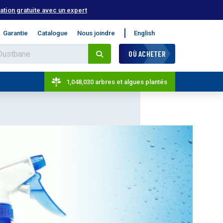
tion gratuite avec un expert
Garantie
Catalogue
Nous joindre
English
OÙ ACHETER
1,048,030 arbres et algues plantés