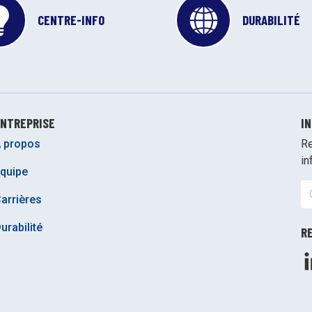
CENTRE-INFO
DURABILITÉ
NTREPRISE
I
 propos
Re
in
quipe
arrières
urabilité
R