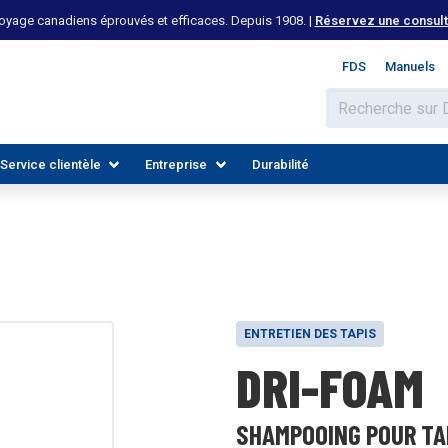
yage canadiens éprouvés et efficaces. Depuis 1908. |
Réservez une consulta
FDS
Manuels
Service clientèle
Entreprise
Durabilité
ENTRETIEN DES TAPIS
DRI-FOAM
 LES INDUSTRIES
DÉCOUVREZ LES RESSOURCES
REJOIGNEZ NOTRE ÉQUIPE
SHAMPOOING POUR TA