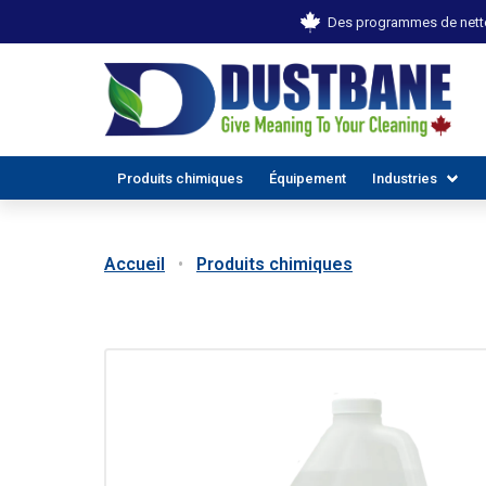
Des programmes de netto
Produits chimiques
Équipement
Industries
Accueil
Produits chimiques
TOUTES