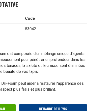
OTATIVE
mercial
Code
53042
Foam est composée d'un mélange unique d'agents
onieusement pour pénétrer en profondeur dans les
ienne
hes tenaces, la saleté et la crasse sont éliminées
ble beauté de vos tapis.
nées
e Dri-Foam peut aider à restaurer l'apparence des
spect plus frais et plus brillant.
VAIL
DEMANDE DE DEVIS