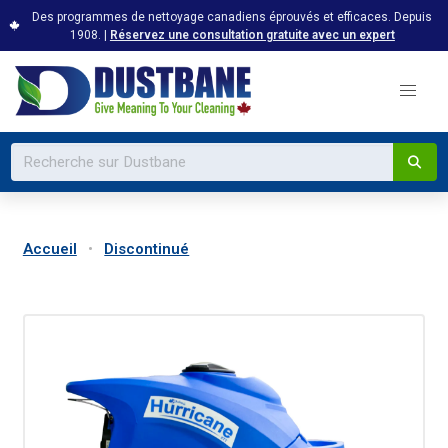
Des programmes de nettoyage canadiens éprouvés et efficaces. Depuis
1908. |
Réservez une consultation gratuite avec un expert
Accueil
Discontinué