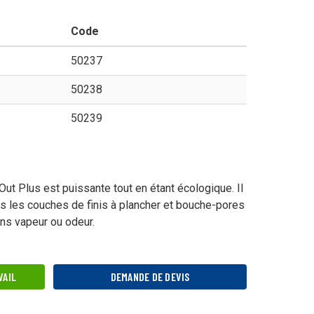
Code
mercial
50237
50238
50239
ienne
ut Plus est puissante tout en étant écologique. Il
rs les couches de finis à plancher et bouche-pores
ns vapeur ou odeur.
nées
VAIL
DEMANDE DE DEVIS