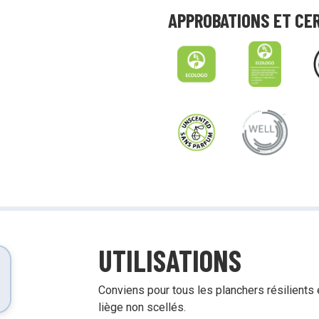
tensif avec des produits à impact
Démonstrations, tutoriels, déballages
APPROBATIONS ET CE
d’équipement et plus encore!
UTILISATIONS
Conviens pour tous les planchers résilients e
liège non scellés.