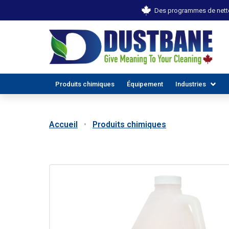
Des programmes de netto
Produits chimiques
Équipement
Industries
Accueil
Produits chimiques
TOUTES