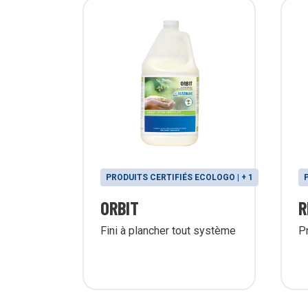
COLOGO | + 1
PRODUITS CERTIFIÉS ECOLOGO | + 1
ORBIT
R
Fini à plancher tout système
Pr
aces