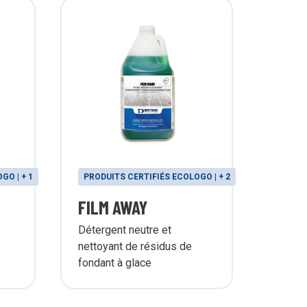
GO | + 1
PRODUITS CERTIFIÉS ECOLOGO | + 2
PRODU
FILM AWAY
EXC
Détergent neutre et
Nettoy
nettoyant de résidus de
multip
fondant à glace
dures