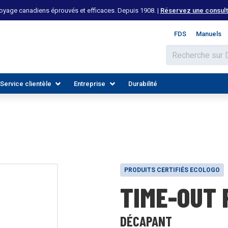
yage canadiens éprouvés et efficaces. Depuis 1908. |
Réservez une consulta
FDS
Manuels
Service clientèle
Entreprise
Durabilité
PRODUITS CERTIFIÉS ECOLOGO
TIME-OUT 
 LES INDUSTRIES
DÉCOUVREZ LES RESSOURCES
REJOIGNEZ NOTRE ÉQUIPE
DÉCAPANT