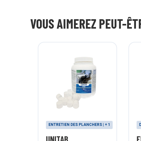
VOUS AIMEREZ PEUT-ÊT
DUSTRIELLES
ENTRETIEN DES PLANCHERS | + 1
0 XTT
UNITAB
E