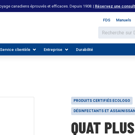
yage canadiens éprouvés et efficaces. Depuis 1908. |
Réservez une consulta
FDS
Manuels
Service clientèle
Entreprise
Durabilité
PRODUITS CERTIFIÉS ECOLOGO
DÉSINFECTANTS ET ASSAINISSA
QUAT PLUS
 LES INDUSTRIES
DÉCOUVREZ LES RESSOURCES
REJOIGNEZ NOTRE ÉQUIPE