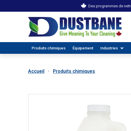
Des programmes de netto
Produits chimiques
Équipement
Industries
Accueil
Produits chimiques
TOUTES