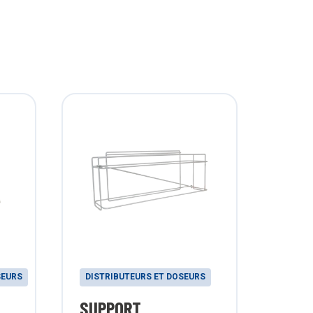
SEURS
DISTRIBUTEURS ET DOSEURS
DÉSIN
SUPPORT
TRIP